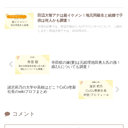
田辺大智アナは超イケメン！地元同級生と結婚で子
アナウンサー
供は何人かも調査！
今回の記事では、田辺大智(だいち)アナウンサーについて、ご紹介
します！田辺大智アナは、2020年4月...
寺田稔の嫁(妻)は元総理池田勇人氏の孫！
娘2人についても調査！
諸沢莉乃の大学や高校はどこ？CoCo壱新
社長のwikiプロフまとめ
コメント