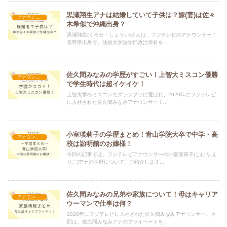
黒瀬翔生アナは結婚していて子供は？嫁(妻)は佐々
アナウンサー
木希似で沖縄出身？
黒瀬翔生(くろせ・しょうい)さんは、フジテレビのアナウンサー！
長野県出身で、法政大学法学部政治学科を...
佐久間みなみの学歴がすごい！上智大ミスコン優勝
アナウンサー
で学生時代は超イケイケ！
上智大学のミスコンでグランプリに選ばれ、2020年にフジテレビ
に入社された佐久間みなみアナウンサー！...
小室瑛莉子の学歴まとめ！青山学院大卒で中学・高
アナウンサー
校は頴明館のお嬢様！
今回の記事では、フジテレビアナウンサーの小室瑛莉子(こむろ え
りこ)アナの学歴について、ご紹介します...
佐久間みなみの兄弟や家族について！母はキャリア
アナウンサー
ウーマンで仕事は何？
2020年にフジテレビに入社された佐久間みなみアナウンサー。今
回は、佐久間みなみアナのプライベートを...