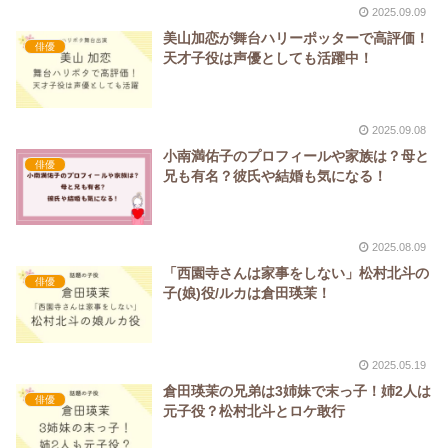
2025.09.09
美山加恋が舞台ハリーポッターで高評価！
俳優
天才子役は声優としても活躍中！
2025.09.08
小南満佑子のプロフィールや家族は？母と
俳優
兄も有名？彼氏や結婚も気になる！
2025.08.09
「西園寺さんは家事をしない」松村北斗の
俳優
子(娘)役/ルカは倉田瑛茉！
2025.05.19
倉田瑛茉の兄弟は3姉妹で末っ子！姉2人は
俳優
元子役？松村北斗とロケ敢行