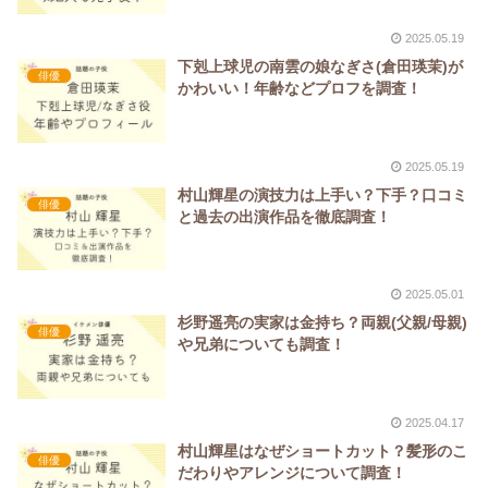
2025.05.19
下剋上球児の南雲の娘なぎさ(倉田瑛茉)が
俳優
かわいい！年齢などプロフを調査！
2025.05.19
村山輝星の演技力は上手い？下手？口コミ
俳優
と過去の出演作品を徹底調査！
2025.05.01
杉野遥亮の実家は金持ち？両親(父親/母親)
俳優
や兄弟についても調査！
2025.04.17
村山輝星はなぜショートカット？髪形のこ
俳優
だわりやアレンジについて調査！