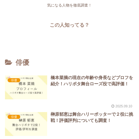
気になる人物を徹底調査！
この人知ってる？
俳優
橋本菜摘の現在の年齢や身長などプロフを
俳優
紹介！ハリポタ舞台ローズ役で高評価！
2025.09.10
榊原郁恵は舞台ハリーポッターで２役に挑
俳優
戦！評価評判についても調査！