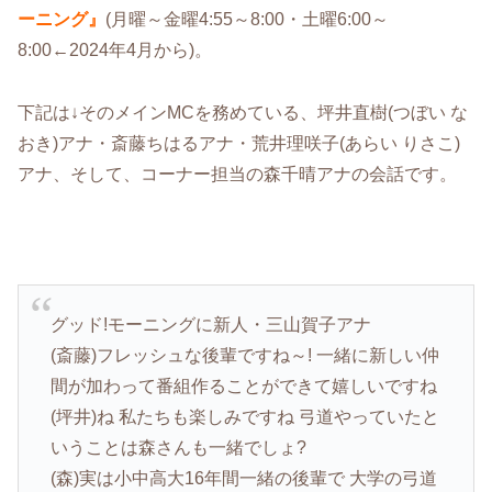
ーニング』
(月曜～金曜4:55～8:00・土曜6:00～
8:00←2024年4月から)。
下記は↓そのメインMCを務めている、坪井直樹(つぼい な
おき)アナ・斎藤ちはるアナ・荒井理咲子(あらい りさこ)
アナ、そして、コーナー担当の森千晴アナの会話です。
グッド!モーニングに新人・三山賀子アナ
(斎藤)フレッシュな後輩ですね～! 一緒に新しい仲
間が加わって番組作ることができて嬉しいですね
(坪井)ね 私たちも楽しみですね 弓道やっていたと
いうことは森さんも一緒でしょ?
(森)実は小中高大16年間一緒の後輩で 大学の弓道