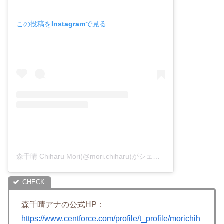
この投稿をInstagramで見る
森千晴 Chiharu Mori(@mori.chiharu)がシェアした投稿
森千晴アナの公式HP：
https://www.centforce.com/profile/t_profile/morichih