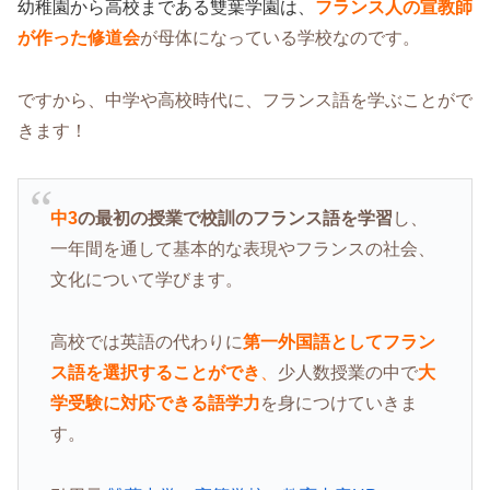
幼稚園から高校まである雙葉学園は、
フランス人の宣教師
が作った修道会
が母体になっている学校なのです。
ですから、中学や高校時代に、フランス語を学ぶことがで
きます！
中3
の最初の授業で校訓のフランス語を学習
し、
一年間を通して基本的な表現やフランスの社会、
文化について学びます。
高校では英語の代わりに
第一外国語としてフラン
ス語を選択することができ
、
少人数授業の中で
大
学受験に対応できる語学力
を身につけていきま
す。