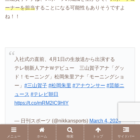
ーナーを担当
することになる可能性もありそうですよ
ね！！
入社式の直前、4月1日の生放送から出演する
テレ朝新人アナＷデビュー 三山賀子アナ「グッ
ド！モーニング」松岡朱里アナ「モーニングショ
ー」
#三山賀子
#松岡朱里
#アナウンサー
#芸能ニ
ュース
#テレビ朝日
https://t.co/mRM2lC9HIY
— 日刊スポーツ (@nikkansports)
March 4, 2024
メニュー
ホーム
検索
トップ
サイドバー