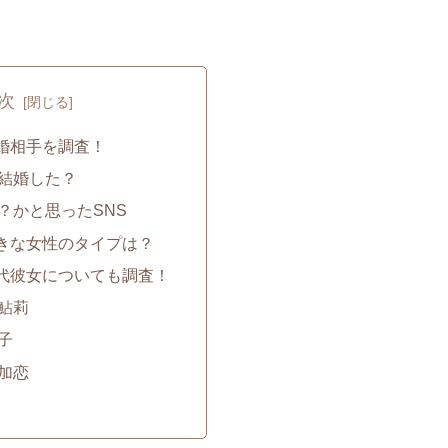
次
婚相手を調査！
結婚した？
？かと思ったSNS
きな女性のタイプは？
代彼女についても調査！
鮎莉
子
加恋