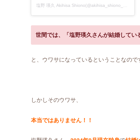
塩野 瑛久 Akihisa Shiono(@akihisa_shiono_official)がシェアした投稿
世間では、「塩野瑛久さんが結婚してい
と、ウワサになっているということなので
しかしそのウワサ、
本当ではありません！！