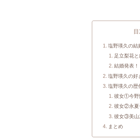
目
塩野瑛久の結
足立梨花と
結婚発表！
塩野瑛久の好
塩野瑛久の歴
彼女①今野
彼女②永夏
彼女③美山
まとめ