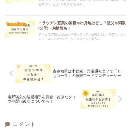
谷典洋(くれたに のりひろ)社長の...
トラウデン直美の国籍や出身地はどこ？祖父や両親
話題の人物
(父母)・弟情報も！
テレビで頻繁にお見かけするトラウデン直美さんは、モデル、タレ
ント、コメンテーター、キャスターなど多方...
古谷知華は木食家！元電通社員？で「と
もコーラ」の敏腕フードプロデューサー
塩野瑛久の結婚相手を調査！好きなタイ
プや歴代彼女についても！
コメント