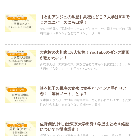
【石山アンジュの学歴】高校はどこ？大学はICUで
話題の人物
ミスユニバースにも出場！
テレビ朝日の「羽鳥慎一モーニングショー」や、日本テレビの「真
相報道バンキシャ」などでコメンテーターを...
大家族の大川家は6人姉妹！YouTubeのダンス動画
話題の人物
が超かわいい！
みなさんは、大家族の大川家をご存じですか？長女にはじまり、6
人目の「六女」まで、お子さん6人がすべて...
笹本恒子の長寿の秘密は食事とワインと手作りと
話題の人物
恋！「毎日ノート」とは？
笹本恒子さんは、女性報道写真家第一号と言われています。まだ女
性の社会進出がままならない時期から、日本...
佐野傑(たけし)は東京大学出身！学歴まとめ＆経歴
話題の人物
についても徹底調査！
電通グループの中核事業会社「電通」は、2023年11月14日に、榑