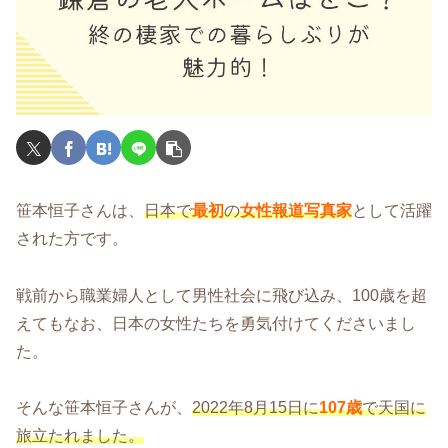
笹本恒子さんは、
日本で
最初
の
女性報道写真家
として活躍
された方です。
戦前から職業婦人として男性社会に飛び込み、100歳を超
えてもなお、日本の女性たちを勇気付けてくださいまし
た。
そんな笹本恒子さんが、
2022年8月15日に
107歳
で天国に
旅立たれました。