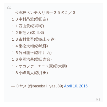
川和高校ベンチ入り選手２５名２／３
１０中村昂雅(③田奈)
１１西山貴(③樽町)
１２畑翔太(②川和)
１３市村壮吾(②保土ヶ谷)
１４乗松大輔(②城郷)
１５竹田龍平(②中川西)
１６室岡浩基(②日吉台)
１７オカファーエニス豪(③大綱)
１８小峰篤人(②井田)
— ⚾️ヤス (@baseball_yasu89)
April 10, 2016