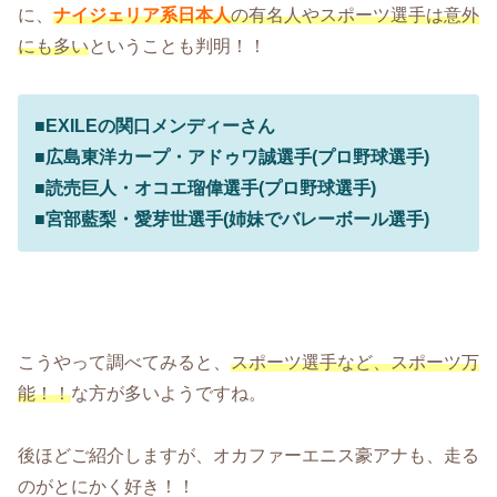
に、
ナイジェリア系日本人
の有名人やスポーツ選手は意外
にも多い
ということも判明！！
■
EXILEの関口メンディーさん
■
広島東洋カープ・アドゥワ誠選手(プロ野球選手)
■読売巨人・オコエ瑠偉選手(プロ野球選手)
■
宮部藍梨・愛芽世選手(姉妹でバレーボール選手)
こうやって調べてみると、
スポーツ選手など、スポーツ万
能！！
な方が多いようですね。
後ほどご紹介しますが、オカファーエニス豪アナも、走る
のがとにかく好き！！