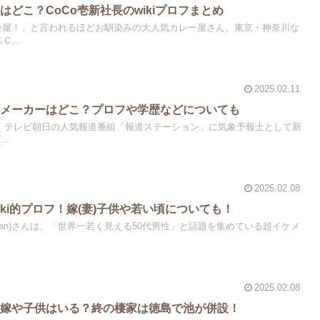
どこ？CoCo壱新社長のwikiプロフまとめ
壱番屋！」と言われるほどお馴染みの大人気カレー屋さん。東京・神奈川な
...
2025.02.11
たメーカーはどこ？プロフや学歴などについても
から、テレビ朝日の人気報道番組「報道ステーション」に気象予報士として新
..
2025.02.08
ki的プロフ！嫁(妻)子供や若い頃についても！
o Tan)さんは、「世界一若く見える50代男性」と話題を集めている超イケメ
2025.02.08
た嫁や子供はいる？終の棲家は徳島で池が併設！