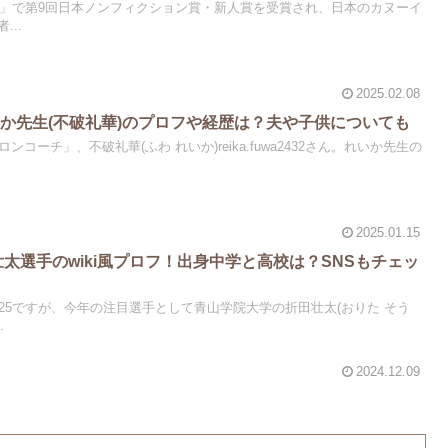
する」で第9回日本ノンフィクション賞・新人賞を受賞され、日本のカヌーイ
..
2025.02.08
か先生(不破礼華)のプロフや経歴は？夫や子供についても
コーチ」、不破礼華(ふわ れいか)reika.fuwa2432さん。れいか先生の
2025.01.15
太選手のwiki風プロフ！出身中学と高校は？SNSもチェッ
25ですが、今年の注目選手として青山学院大学の折田壮太(おりた そう
.
2024.12.09