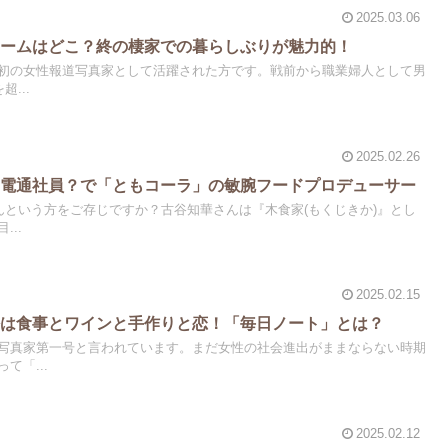
2025.03.06
ホームはどこ？終の棲家での暮らしぶりが魅力的！
初の女性報道写真家として活躍された方です。戦前から職業婦人として男
...
2025.02.26
元電通社員？で「ともコーラ」の敏腕フードプロデューサー
んという方をご存じですか？古谷知華さんは『木食家(もくじきか)』とし
..
2025.02.15
密は食事とワインと手作りと恋！「毎日ノート」とは？
写真家第一号と言われています。まだ女性の社会進出がままならない時期
て「...
2025.02.12