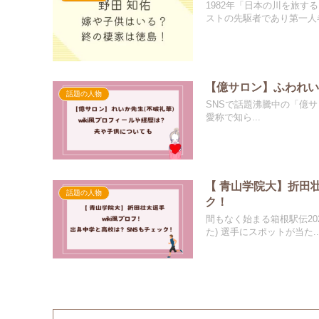
1982年「日本の川を旅
ストの先駆者であり第一人者.
【億サロン】ふわれい
話題の人物
SNSで話題沸騰中の「億サロン
愛称で知ら...
【 青山学院大】折田壮
話題の人物
ク！
間もなく始まる箱根駅伝20
た) 選手にスポットが当た..