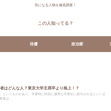
気になる人物を徹底調査！
この人知ってる？
俳優
政治家
賞者はどんな人？東京大学主席卒より格上！？
」というものがあり、卒業時に特別に優秀な卒業生に授与されるといいま
者は...