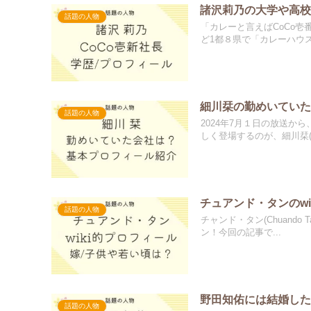
諸沢莉乃の大学や高校は
話題の人物
「カレーと言えばCoCo
ど1都８県で「カレーハウスＣ
細川栞の勤めいてい
話題の人物
2024年7月１日の放送
しく登場するのが、細川栞(.
チュアンド・タンのwi
話題の人物
チャンド・タン(Chuand
ン！今回の記事で...
野田知佑には結婚し
話題の人物