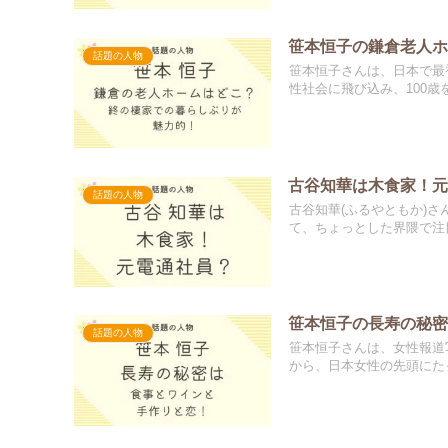
笹本恒子の鎌倉老人
話題の人物
笹本恒子さんは、日本で最
性社会に飛び込み、100歳を超
古谷知華は木食家！
話題の人物
古谷知華(ふるやともか)さ
て、ちょっとした界隈で注目.
笹本恒子の長寿の秘
話題の人物
笹本恒子さんは、女性報道
から、日本女性の先頭にたっ