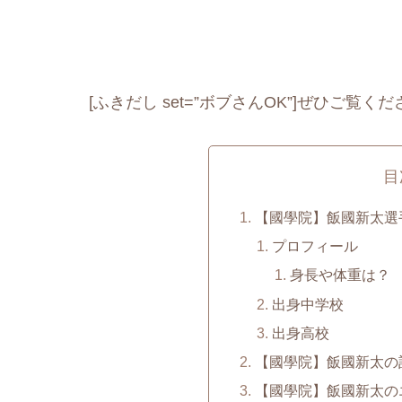
[ふきだし set=”ボブさんOK”]ぜひご覧くだ
目
【國學院】飯國新太選手
プロフィール
身長や体重は？
出身中学校
出身高校
【國學院】飯國新太の
【國學院】飯國新太の