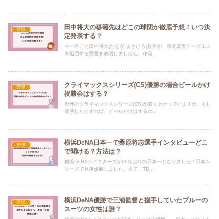
田中将大の移籍先はどこの球団か徹底予想！いつ決
野球
定発表する？
マー君こと田中将大(たなか まさひろ)投手が、東北楽天イーグルス
を退団する意思を表明しましたね。移籍...
クライマックスシリーズ(CS)優勝の場合ビールかけ
野球
祝勝会はする？
野球のクライマックスシリーズ(CS)が盛り上がっていますが、もし
優勝したとすれば、ビールかけはするの...
横浜DeNA日本一で桑原将志選手インタビューどこ
野球
で聞ける？方法は？
横浜DeNAベイスターズが26年ぶりの日本一となりました！日本シ
リーズで見事優勝しました。さて、TB...
横浜DeNA優勝で三浦監督と握手していたブルーの
野球
スーツの女性は誰？