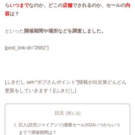
ら
いつまで
なのか、どこの
店舗
でされるのか、セールの
内
容
は？
といった
開催期間や場所などを調査しました。
[post_link id=”2682″]
[ふきだし set=”ボブさんポイント”]情報が出次第どんどん
更新をしていきます！[/ふきだし]
目次
巨人(読売ジャイアンツ)優勝セール2024いつからいつ
まで？開催期間は？